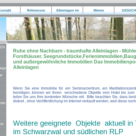
Kontakt
Referenzen
Alleinlagen im
Mieten
GESUCH
Ausland
LEN
Ruhe ohne Nachbarn - traumhafte Alleinlagen - Müh
Forsthäuser, Seegrundstücke,Ferienimmobilien,Bau
und außergewöhnliche Immobilien Das Immobilienport
Alleinlagen
nlage
ge
Wenn Sie eine Immobilie für ein Seminarzentrum, ein Meditationszen
benötigen, können wir Ihnen verschiedene Objekte vom Hotel bis zum 
teilen Sie uns Ihre konkreten Wünsche mit. Bitte beachten Sie, dass be
diskret , ohne Veröffentlichung im Internet verkauft werden, weil diese noch 
ible
Weitere geeignete Objekte aktuell in
und
im Schwarzwal und südlichen RLP