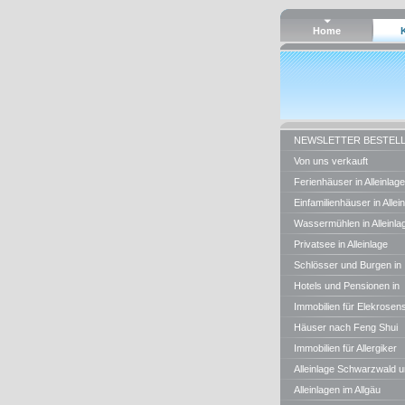
Home
NEWSLETTER BESTEL
Von uns verkauft
Ferienhäuser in Alleinlage
Einfamilienhäuser in Allei
Wassermühlen in Alleinla
Privatsee in Alleinlage
Schlösser und Burgen in
Alleinlage
Hotels und Pensionen in
Alleinlage
Immobilien für Elekrosens
Häuser nach Feng Shui
Regeln
Immobilien für Allergiker
Alleinlage Schwarzwald 
BW
Alleinlagen im Allgäu