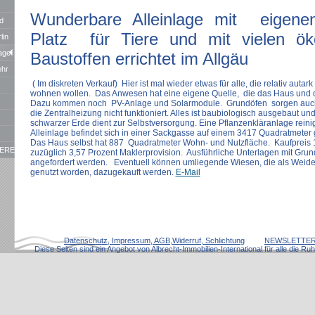
Wunderbare Alleinlage mit eigenen
d
Platz für Tiere und mit vielen ök
lin
age
Baustoffen errichtet im Allgäu
ehr
( Im diskreten Verkauf) Hier ist mal wieder etwas für alle, die relativ autark
wohnen wollen. Das Anwesen hat eine eigene Quelle, die das Haus und di
Dazu kommen noch PV-Anlage und Solarmodule. Grundöfen sorgen auc
die Zentralheizung nicht funktioniert. Alles ist baubiologisch ausgebaut un
schwarzer Erde dient zur Selbstversorgung. Eine Pflanzenkläranlage reini
Alleinlage befindet sich in einer Sackgasse auf einem 3417 Quadratmeter
Das Haus selbst hat 887 Quadratmeter Wohn- und Nutzfläche. Kaufpreis
ERE
zuzüglich 3,57 Prozent Maklerprovision. Ausführliche Unterlagen mit Gru
angefordert werden. Eventuell können umliegende Wiesen, die als Weide 
genutzt worden, dazugekauft werden.
E-Mail
sw.
Datenschutz, Impressum, AGB,Widerruf, Schlichtung
NEWSLETTER
Diese Seiten sind ein Angebot von Albrecht-Immobilien-International für alle die Ruh