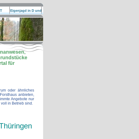
T
Eigenjagd in D und
EU
lenanwesen,
grundstücke
al für
trum oder ähnliches
Forsthaus anbieten,
stimmte Angebote nur
voll in Betrieb sind.
 Thüringen