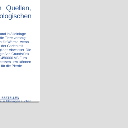
 Quellen,
ologischen
 und in Alleinlage
e Tiere versorgt.
h für Wärme, wenn
d der Garten mit
gt das Abwasser. Die
 großen Grundstück.
 1450000 VB Euro
ndrissen usw. können
für die Pferde
 BESTELLEN
e in Alleinlagen suchen