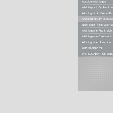
Absolute Alleinlagen
Alleinlage mit Bachlauf un
Teichen in Bayern
Alleinlagen Großraum Ber
Seminarzentrum in Alleinl
Nicht ganz Alleine aber s
gute , ruhige Waldrandlagen
Alleinlagen in Frankreich
Alleinlagen in Österreich
Alleinlagen in Slowenien
Ortsrandlage mit
Panoramablick
WIR SUCHEN FÜR UNS
KUNDEN STÄNDIG
ALLEINLAGEN, MÜHLEN, u